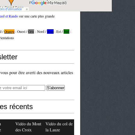
eed et Rando
sur une carte plus grande
d /
Orange
: Ouest /
Gris
: Nord /
Bleu
: Est /
Vert
:
rientations
letter
ous pour être averti des nouveaux articles
les récents
u
Vidéo du Mont
Vidéo du col de
z
des Croix
la Lauze