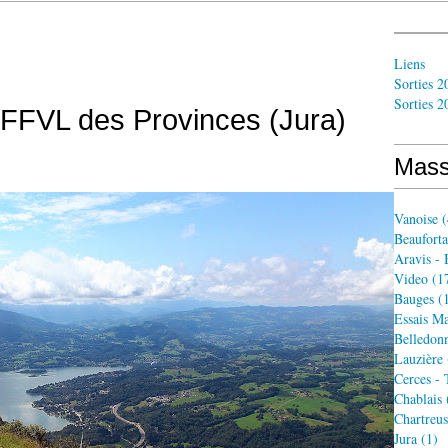
Liens
Sorties 2
Sorties 2
 FFVL des Provinces (Jura)
Mass
Vanoise
(
Beauforta
Aravis - 
Video
(1
Bauges
(1
Essais Ma
Belledon
Lauzière
Cerces -
Chablais
Chartreus
Jura
(1)