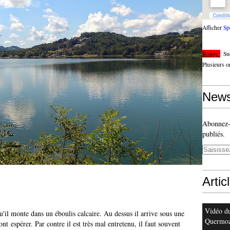
Afficher
Sp
Rouge
:
Su
Plusieurs o
News
Abonnez-v
publiés.
Artic
Vidéo d
'il monte dans un éboulis calcaire. Au dessus il arrive sous une
Quermo
nt espérer. Par contre il est très mal entretenu, il faut souvent