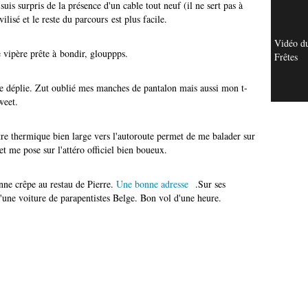
uis surpris de la présence d'un cable tout neuf (il ne sert pas à
lisé et le reste du parcours est plus facile.
Vidéo du
e vipère prête à bondir, glouppps.
Frêtes
 Je déplie. Zut oublié mes manches de pantalon mais aussi mon t-
weet.
re thermique bien large vers l'autoroute permet de me balader sur
 et me pose sur l'attéro officiel bien boueux.
nne crêpe au restau de Pierre.
Une bonne adresse
.
Sur ses
 d'une voiture de parapentistes Belge. Bon vol d'une heure.