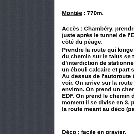
Montée
: 770m.
Accès
: Chambéry, prendre
juste après le tunnel de l'E
côté du péage.
Prendre la route qui longe
du chemin sur le talus se
d'interdiction de stationne
un ébouli calcaire et part
Au dessus de l'autoroute il
voir. On arrive sur la ro
environ. On prend un chem
EDF. On prend le chemin d
moment il se divise en 3, 
la route meant au déco (p
Déco
: facile en gravier.