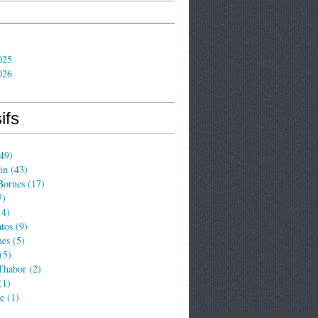
025
026
ifs
49)
in
(43)
Bornes
(17)
7)
4)
tos
(9)
nes
(5)
(5)
 Thabor
(2)
(1)
e
(1)