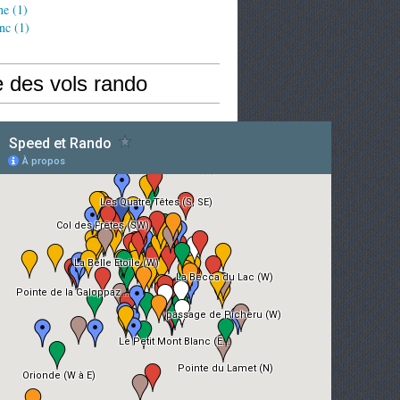
ne
(1)
nc
(1)
e des vols rando